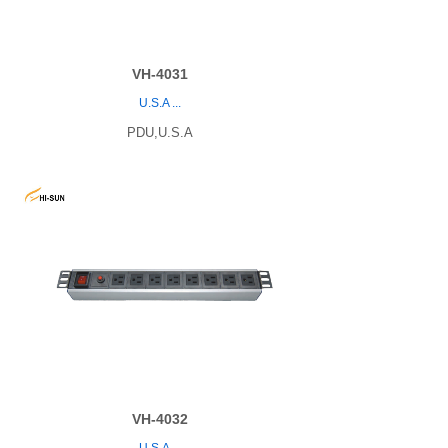
VH-4031
U.S.A
...
PDU,U.S.A
VH-4032